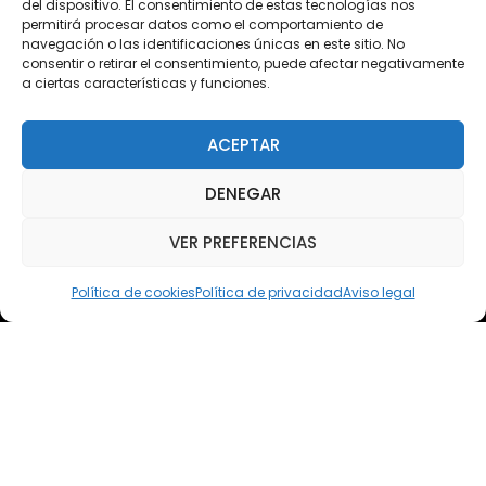
del dispositivo. El consentimiento de estas tecnologías nos
permitirá procesar datos como el comportamiento de
Acceso Cursos UNIR
navegación o las identificaciones únicas en este sitio. No
consentir o retirar el consentimiento, puede afectar negativamente
a ciertas características y funciones.
Teléfono
Teléfono: (+34) 958 455 085
ACEPTAR
WhatsApp
DENEGAR
Teléfono: (+34) 618 370 813
VER PREFERENCIAS
Email
elsoto@efaelsoto.com
Política de cookies
Política de privacidad
Aviso legal
Dirección postal
Camino de los Diecinueve, S/N, 18330
Chauchina, Granada
Andalucía, España