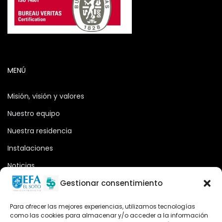
MENÚ
Misión, visión y valores
Nuestro equipo
Nuestra residencia
Instalaciones
Noticias
Oferta formativa
Gestionar consentimiento
Descargas
Para ofrecer las mejores experiencias, utilizamos tecnologías
como las cookies para almacenar y/o acceder a la información
Plataforma 2.0