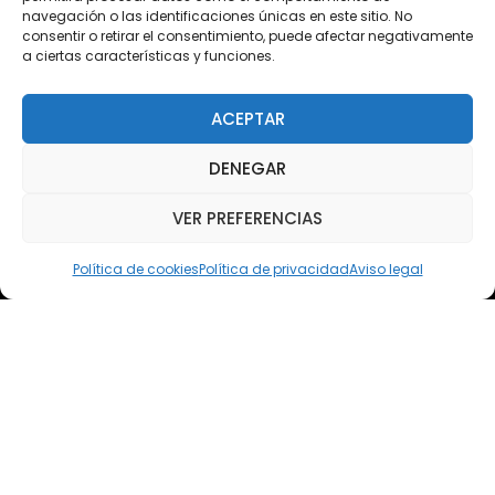
Acceso Cursos UNIR
navegación o las identificaciones únicas en este sitio. No
consentir o retirar el consentimiento, puede afectar negativamente
a ciertas características y funciones.
Teléfono
Teléfono: (+34) 958 455 085
ACEPTAR
WhatsApp
DENEGAR
Teléfono: (+34) 618 370 813
VER PREFERENCIAS
Email
elsoto@efaelsoto.com
Política de cookies
Política de privacidad
Aviso legal
Dirección postal
Camino de los Diecinueve, S/N, 18330
Chauchina, Granada
Andalucía, España