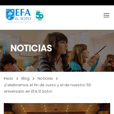
NOTICIAS
Inicio
Blog
Noticias
¡Celebramos el fin de curso y el de nuestro 50
aniversario en EFA El Soto!