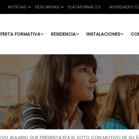
NOTICIAS
DESCARGAS
PLATAFORMA 2.0
NOVEDADES CU
FERTA FORMATIVA
RESIDENCIA
INSTALACIONES
CO
EVO AULARIO QUE PRESENTA EFA EL SOTO CON MOTIVO DE SU 5