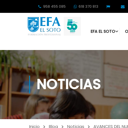
958 455 085
618 370 813
EFA EL SOTO
O
NOTICIAS
Inicio
Blog
Noticias
AVANCES DEL NU