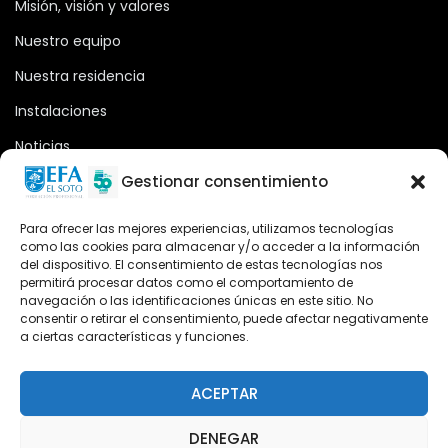
Misión, visión y valores
Nuestro equipo
Nuestra residencia
Instalaciones
Noticias
Oferta formativa
Gestionar consentimiento
Descargas
Para ofrecer las mejores experiencias, utilizamos tecnologías
como las cookies para almacenar y/o acceder a la información
Plataforma 2.0
del dispositivo. El consentimiento de estas tecnologías nos
permitirá procesar datos como el comportamiento de
Acceso Cursos UNIR
navegación o las identificaciones únicas en este sitio. No
consentir o retirar el consentimiento, puede afectar negativamente
a ciertas características y funciones.
Teléfono
Teléfono: (+34) 958 455 085
ACEPTAR
WhatsApp
DENEGAR
Teléfono: (+34) 618 370 813