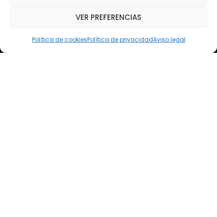
VER PREFERENCIAS
Email
elsoto@efaelsoto.com
Política de cookies
Política de privacidad
Aviso legal
Dirección postal
Camino de los Diecinueve, S/N, 18330
Chauchina, Granada
Andalucía, España
EFA EL SOTO
Todos los derechos reservados.