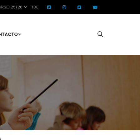
RSO 25/26
TDE
NTACTO
a