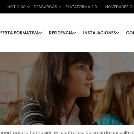
NOTICIAS
DESCARGAS
PLATAFORMA 2.0
NOVEDADES CU
FERTA FORMATIVA
RESIDENCIA
INSTALACIONES
CO
ert para la formación en control biológico en la agricultur