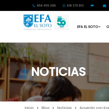
958 455 085
618 370 813
EFA EL SOTO
O
NOTICIAS
Inicio
Blog
Noticias
Acuerdo con Kopp