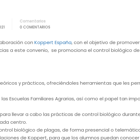
Comentarios
021
0 COMENTARIOS
laboración con
Koppert España
, con el objetivo de promove
acias a este convenio, se promociona el control biológico d
óricos y prácticos, ofreciéndoles herramientas que les per
las Escuelas Familiares Agrarias, así como el papel tan imp
ara llevar a cabo las prácticas de control biológico durant
ada centro.
ntrol biológico de plagas, de forma presencial o telemática
alaciones de Koppert, para que los alumnos puedan conoce