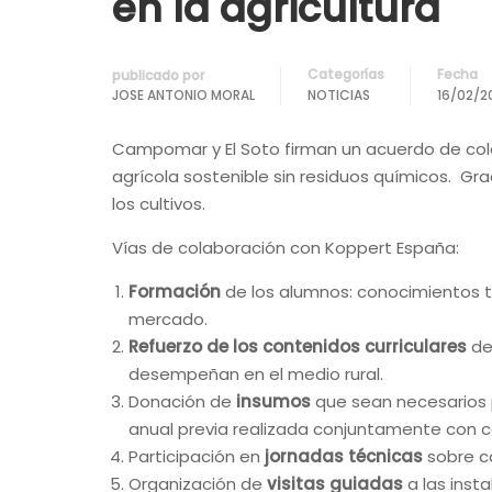
en la agricultura
Categorías
Fecha
publicado por
JOSE ANTONIO MORAL
NOTICIAS
16/02/2
Campomar y El Soto firman un acuerdo de co
agrícola sostenible sin residuos químicos. Gr
los cultivos.
Vías de colaboración con Koppert España:
Formación
de los alumnos: conocimientos te
mercado.
Refuerzo de los contenidos curriculares
de 
desempeñan en el medio rural.
Donación de
insumos
que sean necesarios p
anual previa realizada conjuntamente con c
Participación en
jornadas técnicas
sobre co
Organización de
visitas guiadas
a las inst