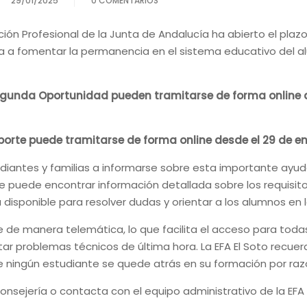
29/01/2025
0 COMENTARIOS
ión Profesional de la Junta de Andalucía ha abierto el plaz
ada a fomentar la permanencia en el sistema educativo del 
Segunda Oportunidad pueden tramitarse de forma online d
sporte puede tramitarse de forma online desde el 29 de e
udiantes y familias a informarse sobre esta importante ayud
e puede encontrar información detallada sobre los requisitos
disponible para resolver dudas y orientar a los alumnos en 
te de manera telemática, lo que facilita el acceso para toda
itar problemas técnicos de última hora. La EFA El Soto recu
 ningún estudiante se quede atrás en su formación por ra
nsejería o contacta con el equipo administrativo de la EFA 