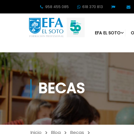
958 455 085
618 370 813
EFA EL SOTO
O
BECAS
Inicio
Blog
Becas