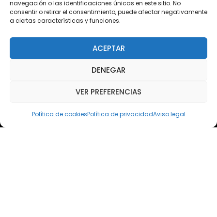
navegación o las identificaciones únicas en este sitio. No
consentir o retirar el consentimiento, puede afectar negativamente
a ciertas características y funciones.
Teléfono
Teléfono: (+34) 958 455 085
ACEPTAR
WhatsApp
DENEGAR
Teléfono: (+34) 618 370 813
VER PREFERENCIAS
Email
elsoto@efaelsoto.com
Política de cookies
Política de privacidad
Aviso legal
Dirección postal
Camino de los Diecinueve, S/N, 18330
Chauchina, Granada
Andalucía, España