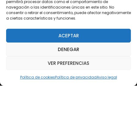
permitirá procesar datos como el comportamiento de
Acceso Cursos UNIR
navegación o las identificaciones únicas en este sitio. No
consentir o retirar el consentimiento, puede afectar negativamente
a ciertas características y funciones.
Teléfono
Teléfono: (+34) 958 455 085
ACEPTAR
WhatsApp
DENEGAR
Teléfono: (+34) 618 370 813
VER PREFERENCIAS
Email
elsoto@efaelsoto.com
Política de cookies
Política de privacidad
Aviso legal
Dirección postal
Camino de los Diecinueve, S/N, 18330
Chauchina, Granada
Andalucía, España