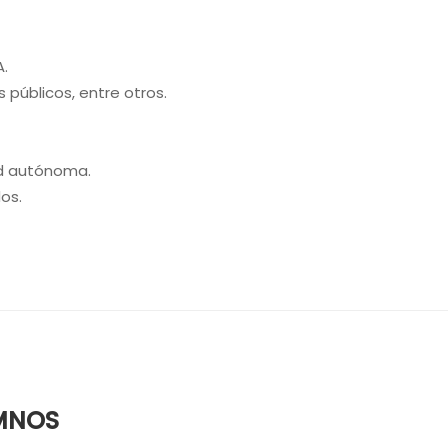
A.
 públicos, entre otros.
d autónoma.
os.
MNOS