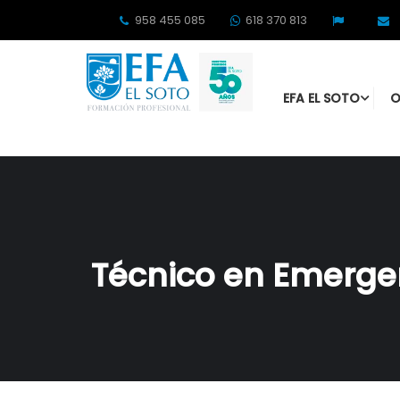
958 455 085
618 370 813
EFA EL SOTO
O
Técnico en Emergen