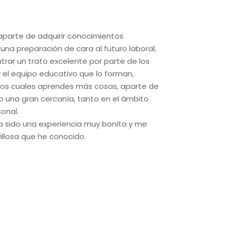
, aparte de adquirir conocimientos
na preparación de cara al futuro laboral,
trar un trato excelente por parte de los
 el equipo educativo que lo forman,
los cuales aprendes más cosas, aparte de
Mi experi
o una gran cercanía, tanto en el ámbito
sentidos
onal.
docente, 
ha sido una experiencia muy bonita y me
temario 
llosa que he conocido.
tareas a
que form
del curso
trabajo,
García, m
disponib
En defin
estudios 