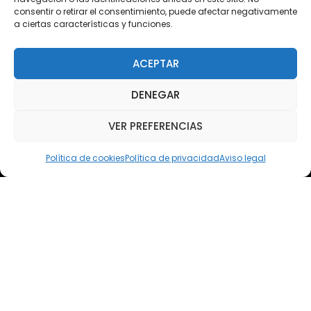
consentir o retirar el consentimiento, puede afectar negativamente
a ciertas características y funciones.
Teléfono
Teléfono: (+34) 958 455 085
ACEPTAR
WhatsApp
DENEGAR
Teléfono: (+34) 618 370 813
VER PREFERENCIAS
Email
elsoto@efaelsoto.com
Política de cookies
Política de privacidad
Aviso legal
Dirección postal
Camino de los Diecinueve, S/N, 18330
Chauchina, Granada
Andalucía, España