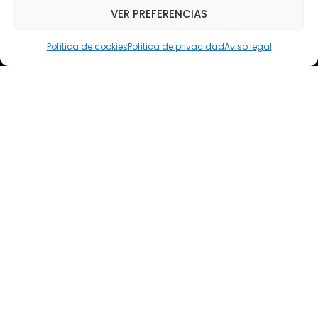
VER PREFERENCIAS
Email
elsoto@efaelsoto.com
Política de cookies
Política de privacidad
Aviso legal
Dirección postal
Camino de los Diecinueve, S/N, 18330
Chauchina, Granada
Andalucía, España
EFA EL SOTO
Todos los derechos reservados.