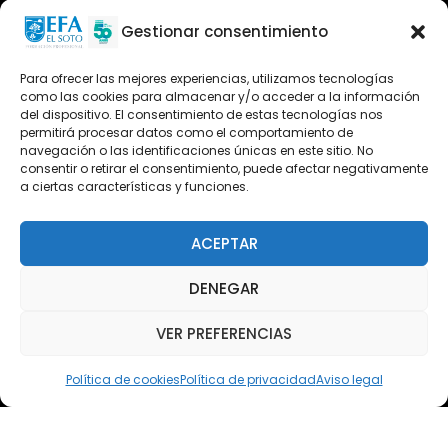
Oferta formativa
Gestionar consentimiento
Descargas
Para ofrecer las mejores experiencias, utilizamos tecnologías
como las cookies para almacenar y/o acceder a la información
Plataforma 2.0
del dispositivo. El consentimiento de estas tecnologías nos
permitirá procesar datos como el comportamiento de
Acceso Cursos UNIR
navegación o las identificaciones únicas en este sitio. No
consentir o retirar el consentimiento, puede afectar negativamente
a ciertas características y funciones.
Teléfono
Teléfono: (+34) 958 455 085
ACEPTAR
WhatsApp
DENEGAR
Teléfono: (+34) 618 370 813
VER PREFERENCIAS
Email
elsoto@efaelsoto.com
Política de cookies
Política de privacidad
Aviso legal
Dirección postal
Camino de los Diecinueve, S/N, 18330
Chauchina, Granada