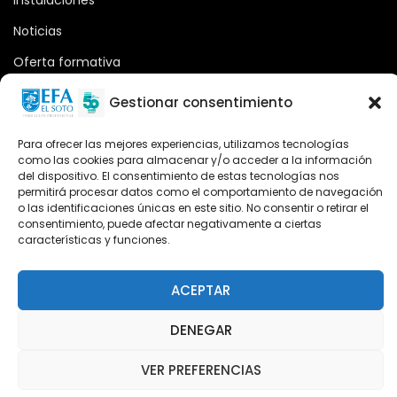
Instalaciones
Noticias
Oferta formativa
Descargas
Gestionar consentimiento
Plataforma 2.0
Para ofrecer las mejores experiencias, utilizamos tecnologías
Acceso Cursos UNIR
como las cookies para almacenar y/o acceder a la información
del dispositivo. El consentimiento de estas tecnologías nos
permitirá procesar datos como el comportamiento de navegación
o las identificaciones únicas en este sitio. No consentir o retirar el
Teléfono
consentimiento, puede afectar negativamente a ciertas
características y funciones.
Teléfono: (+34) 958 455 085
WhatsApp
ACEPTAR
Teléfono: (+34) 618 370 813
DENEGAR
Email
elsoto@efaelsoto.com
VER PREFERENCIAS
Dirección postal