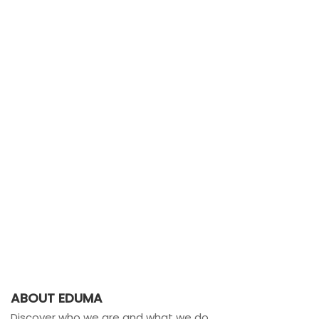
ABOUT EDUMA
Discover who we are and what we do