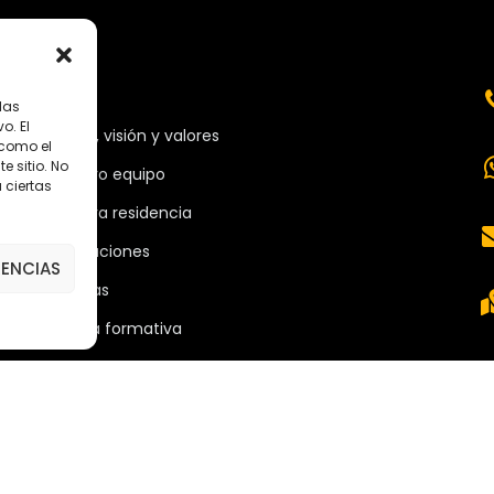
MENÚ
las
o. El
Misión, visión y valores
 como el
 sitio. No
Nuestro equipo
 ciertas
Nuestra residencia
Instalaciones
RENCIAS
Noticias
Oferta formativa
Descargas
Plataforma 2.0
Acceso Cursos UNIR