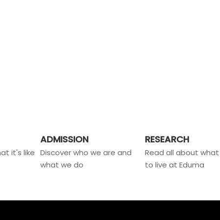
ADMISSION
RESEARCH
t it's like
Discover who we are and
Read all about what i
what we do
to live at Eduma