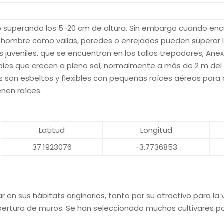
no superando los 5-20 cm de altura. Sin embargo cuando enc
el hombre como vallas, paredes o enrejados pueden superar l
as juveniles, que se encuentran en los tallos trepadores, Ane
lorales que crecen a pleno sol, normalmente a más de 2 m del
s son esbeltos y flexibles con pequeñas raíces aéreas para a
enen raíces.
Latitud
Longitud
37.1923076
-3.7736853
 en sus hábitats originarios, tanto por su atractivo para la 
ertura de muros. Se han seleccionado muchos cultivares por