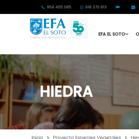
958 455 085
618 370 813
EFA EL SOTO
O
HIEDRA
Inicio
Proyecto Especies Vegetales
Hie